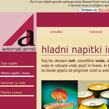
Da bi vam olajšali uporabo spletnega mesta Avtomati Armic www.arm
Z uporabo strani se strinjate z upo
Strinjam se
Več o piš
ponudba
kakovost
Naj bo okusen
sok
, osvežilna
voda
, 
Topli napitki
voljo le izbrane vrste pijač in hrane, k
ko boste pijačo ali prigrizek vzeli iz av
Hladni napitki, hrana
Avtomati za vodo
Plačilni sistemi