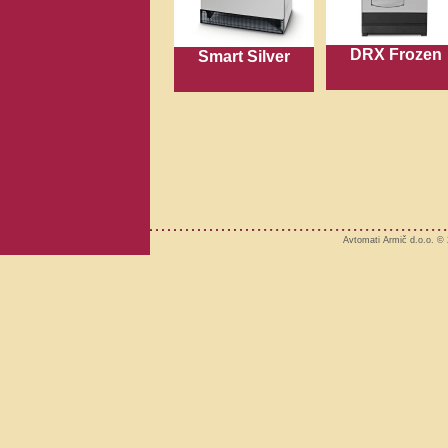
DRX Frozen
Smart Silver
Avtomati Armič d.o.o. 