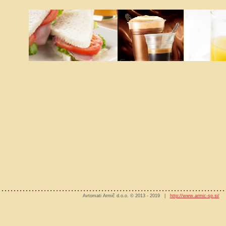
Avtomati Armič d.o.o. © 2013 - 2019 |
http://www.armic-sp.si/