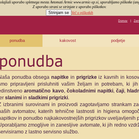
olajšali uporabo spletnega mesta Avtomati Armic www.armic-sp.si, uporabljamo piškotke (angl
Z uporabo strani se strinjate z uporabo piškotkov.
Strinjam se
Več o piškotkih
Domov
|
Zeml
ponudba
kakovost
podjetje
Naša ponudba obsega
napitke
in
prigrizke
iz kavnih in koso
smo pripravljeni prisluhniti vašim željam in potrebam, ki ji
edinstveno
aromatično kavo
,
čokoladnimi napitki
,
čaji
,
hladn
ter
slanimi
in
sladkimi
prigrizki
.
Z izbranimi surovinami in proizvodi zagotavljamo strankam za
naših avtomatov, katerih tehnične lastnosti in higiena omogoč
napitkov in ponudbo najkakovostnejših prigrizkov uveljavljenih p
Uporabljamo zmogljive in zanesljive avtomate, ki jih redno vzd
servisiramo z lastno servisno službo.