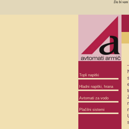
Da bi vam 
Topli napitki
Hladni napitki, hrana
Avtomati za vodo
Plačilni sistemi