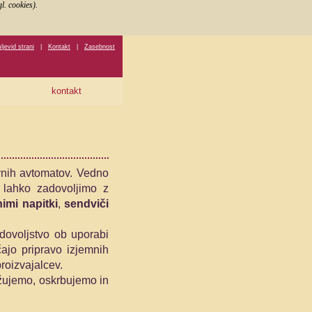
. cookies).
jevid strani
|
Kontakt
|
Zasebnost
kontakt
vnih avtomatov. Vedno
h lahko zadovoljimo z
imi napitki
,
sendviči
dovoljstvo ob uporabi
ajo pripravo izjemnih
roizvajalcev.
ržujemo, oskrbujemo in